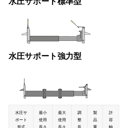
水圧サポート標準型
水圧サポート強力型
水圧サ
最小
最大
調
製
許
ポート
使用
使用
整
品
容
形式
長さ
長さ
長
重
軸