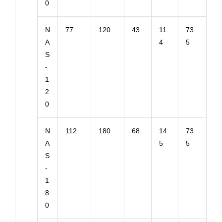
0
N
77
120
43
11.
73.
A
4
5
S
-
1
2
0
N
112
180
68
14.
73.
A
5
5
S
-
1
8
0