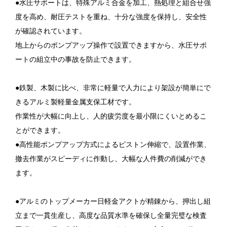
●水圧サポートは、特殊アルミ合金を加工、熱処理と組合せ強
度を高め、耐圧テストを重ね、十分な強度を保持し、安全性
が確認されています。
地上からのポンプアップ操作で設置できますから、水圧サポ
ートの組立中の事故を防止できます。
●鉄製、木製に比べ、非常に軽量で人力により架設が簡単にで
きるアルミ製軽量金属支保工材です。
作業性が大幅に向上し、人的疲労度を最小限にくいとめるこ
とができます。
●高性能ポンプアップ方式によるピストン伸縮で、設置作業、
撤去作業がスピーディに作動し、大幅な人件費の削減ができ
ます。
●アルミのトップメーカー日軽金アクトが精錬から、押出し組
立まで一貫生産し、高度な品質水準を確保し全量完璧な検査