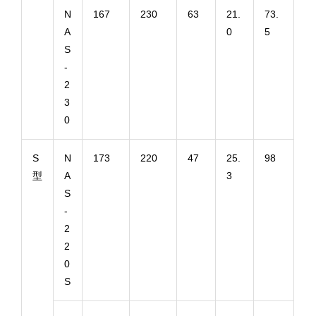
N
167
230
63
21.
73.
A
0
5
S
-
2
3
0
S
N
173
220
47
25.
98
型
A
3
S
-
2
2
0
S