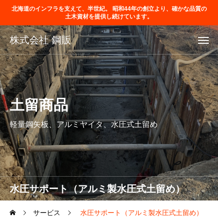
北海道のインフラを支えて、半世紀。 昭和44年の創立より、確かな品質の
土木資材を提供し続けています。
株式会社 鋼販
土留商品
軽量鋼矢板、アルミヤイタ、水圧式土留め
水圧サポート（アルミ製水圧式土留め）
サービス
水圧サポート（アルミ製水圧式土留め）