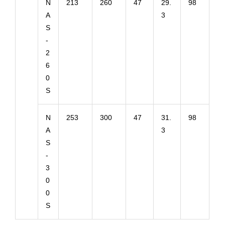
N
213
260
47
29.
98
A
3
S
-
2
6
0
S
N
253
300
47
31.
98
A
3
S
-
3
0
0
S