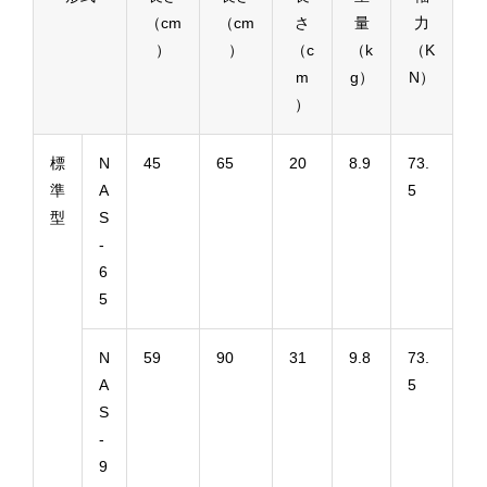
（cm
（cm
さ
量
力
）
）
（c
（k
（K
m
g）
N）
）
標
N
45
65
20
8.9
73.
準
A
5
型
S
-
6
5
N
59
90
31
9.8
73.
A
5
S
-
9