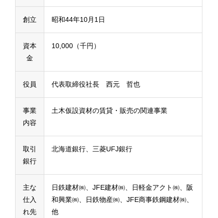
創立
昭和44年10月1日
資本
10,000（千円）
金
役員
代表取締役社長 西元 哲也
事業
土木仮設資材の賃貸・販売の関連事業
内容
取引
北海道銀行、三菱UFJ銀行
銀行
主な
日鉄建材㈱、JFE建材㈱、日軽金アクト㈱、阪
仕入
和興業㈱、日鉄物産㈱、JFE商事鉄鋼建材㈱、
れ先
他